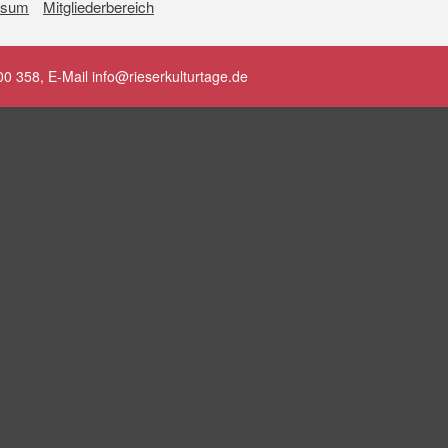
ssum
Mitgliederbereich
Vermittlung
Shop
YouTube
0 358, E-Mail info@rieserkulturtage.de
Zum Kanal
Playlist 23. Rieser Kulturtage
Playlist 24. Rieser Kulturtage
Rieser Kulturtage
Programm
Presse / News
Verein
Das Ries
Shop
YouTube