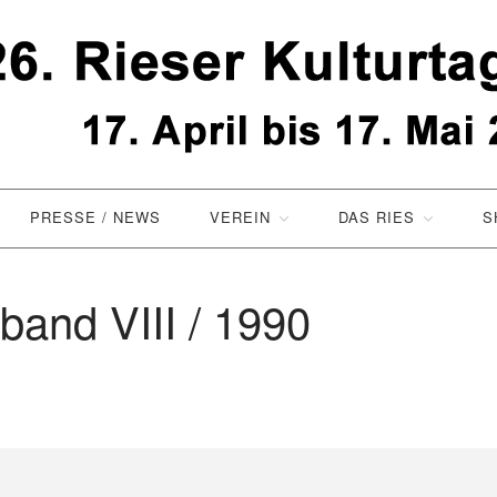
Kirchenleute und die Jugend aus dem Ries und Anderswo gestalten stets die Ries
PRESSE / NEWS
VEREIN
DAS RIES
S
and VIII / 1990