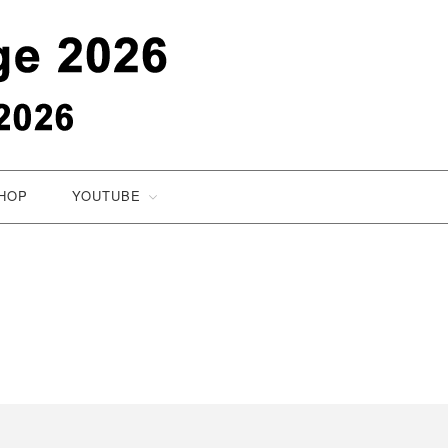
Rieser Kulturtage
Über uns
Innovationen
Dokumentation
er Kulturtage zu einem einzigartigen Erlebnis weit und breit!
Programm
HOP
YOUTUBE
Presse / News
Verein
Vorstand
Beirat
Rieser Kulturpreis
Beitritt
Das Ries
Einmalige Archäologie – mangelnde