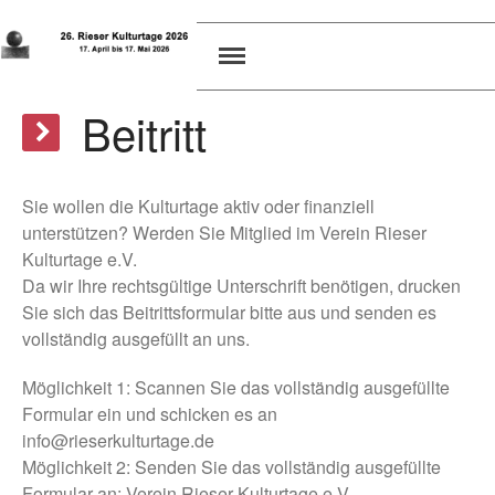
Rieser Kulturtage
Rieser Kulturtage 2025
Kunst, Kultur und Künstler, aber auch Wissenschaftler, Kirchenleute und die
Jugend aus dem Ries und Anderswo gestalten stets die Rieser Kulturtage zu
Über uns
Beitritt
einem einzigartigen Erlebnis weit und breit!
Innovationen
Dokumentation
Sie wollen die Kulturtage aktiv oder finanziell
Programm
unterstützen? Werden Sie Mitglied im Verein Rieser
Presse / News
Kulturtage e.V.
Verein
Da wir Ihre rechtsgültige Unterschrift benötigen, drucken
Sie sich das Beitrittsformular bitte aus und senden es
Vorstand
vollständig ausgefüllt an uns.
Beirat
Rieser Kulturpreis
Möglichkeit 1: Scannen Sie das vollständig ausgefüllte
Formular ein und schicken es an
Beitritt
info@rieserkulturtage.de
Das Ries
Möglichkeit 2: Senden Sie das vollständig ausgefüllte
Einmalige Archäologie – mangelnde
Formular an: Verein Rieser Kulturtage e.V.,