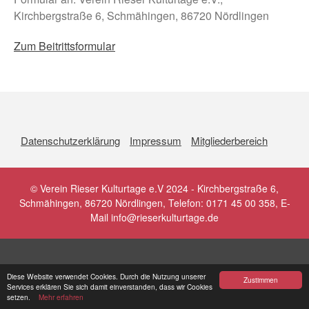
Vermittlung
Kirchbergstraße 6, Schmähingen, 86720 Nördlingen
Shop
Zum Beitrittsformular
YouTube
Zum Kanal
Playlist 23. Rieser Kulturtage
Playlist 24. Rieser Kulturtage
Datenschutzerklärung
Impressum
Mitgliederbereich
Rieser Kulturtage
Programm
© Verein Rieser Kulturtage e.V 2024 - Kirchbergstraße 6,
Presse / News
Schmähingen, 86720 Nördlingen, Telefon: 0171 45 00 358, E-
Verein
Mail info@rieserkulturtage.de
Das Ries
Shop
YouTube
Diese Website verwendet Cookies. Durch die Nutzung unserer
Zustimmen
Services erklären Sie sich damit einverstanden, dass wir Cookies
setzen.
Mehr erfahren