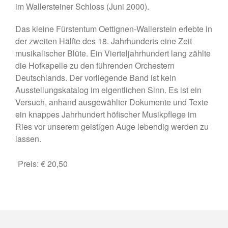
im Wallersteiner Schloss (Juni 2000).
Vermittlung
Shop
Das kleine Fürstentum Oettignen-Wallerstein erlebte in
YouTube
der zweiten Hälfte des 18. Jahrhunderts eine Zeit
musikalischer Blüte. Ein Vierteljahrhundert lang zählte
Zum Kanal
die Hofkapelle zu den führenden Orchestern
Playlist 23. Rieser Kulturtage
Deutschlands. Der vorliegende Band ist kein
Playlist 24. Rieser Kulturtage
Ausstellungskatalog im eigentlichen Sinn. Es ist ein
Versuch, anhand ausgewählter Dokumente und Texte
Rieser Kulturtage
ein knappes Jahrhundert höfischer Musikpflege im
Ries vor unserem geistigen Auge lebendig werden zu
Programm
lassen.
Presse / News
Verein
Preis:
€ 20,50
Das Ries
Shop
YouTube